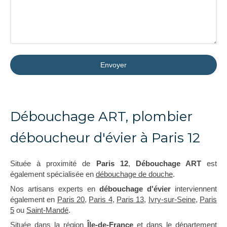
Envoyer
Débouchage ART, plombier
déboucheur d'évier à Paris 12
Située à proximité de
Paris 12
,
Débouchage ART
est
également spécialisée en
débouchage de douche
.
Nos artisans experts en
débouchage d'évier
interviennent
également en
Paris 20
,
Paris 4
,
Paris 13
,
Ivry-sur-Seine
,
Paris
5
ou
Saint-Mandé
.
Située dans la région
Île-de-France
et dans le département